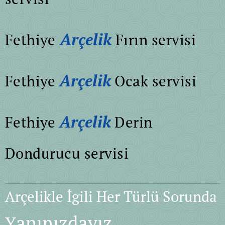
Arçelik
Fethiye
Fırın servisi
Arçelik
Fethiye
Ocak servisi
Arçelik
Fethiye
Derin
Dondurucu servisi
Arçelikle İgili Her Türlü Sorunda
anınızdayız
Y