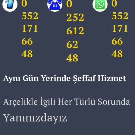
0
0
0
552
552
252
171
171
612
66
66
62
48
48
48
Aynı Gün Yerinde Şeffaf Hizmet
Arçelikle İgili Her Türlü Sorunda
anınızdayız
Y