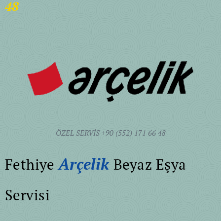
48
ÖZEL SERVİS +90 (552) 171 66 48
Arçelik
Fethiye
Beyaz Eşya
Servisi