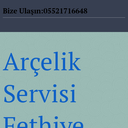
Bize Ulaşın:05521716648
Arçelik
Servisi
Fethiye